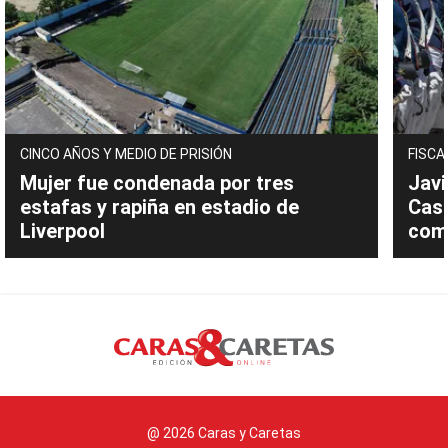
CINCO AÑOS Y MEDIO DE PRISIÓN
FISCA
Mujer fue condenada por tres
Javi
estafas y rapiña en estadio de
Cast
Liverpool
com
@ 2026 Caras y Caretas