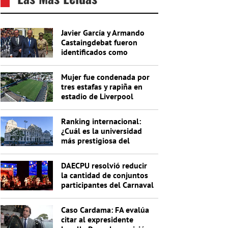
Javier García y Armando
Castaingdebat fueron
identificados como
indagados en el caso
Cardama
Mujer fue condenada por
tres estafas y rapiña en
estadio de Liverpool
Ranking internacional:
¿Cuál es la universidad
más prestigiosa del
Uruguay?
DAECPU resolvió reducir
la cantidad de conjuntos
participantes del Carnaval
2027
Caso Cardama: FA evalúa
citar al expresidente