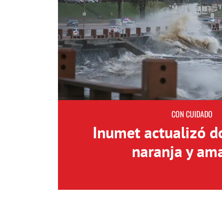
CON CUIDADO
Inumet actualizó d
naranja y ama