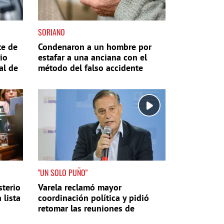
SORIANO
te de
Condenaron a un hombre por
rio
estafar a una anciana con el
al de
método del falso accidente
"UN SOLO PUÑO"
sterio
Varela reclamó mayor
 lista
coordinación política y pidió
retomar las reuniones de
gabinete