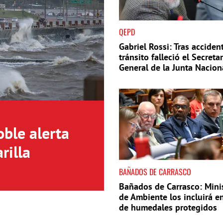
QEPD
Gabriel Rossi: Tras acciden
tránsito falleció el Secreta
General de la Junta Nacion
Drogas
oble alerta
rilla
BAÑADOS DE CARRASCO
Bañados de Carrasco: Mini
de Ambiente los incluirá en
de humedales protegidos