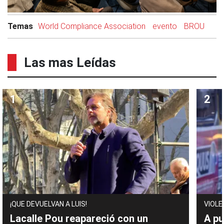
Temas
World Compliance Association
evento
BROU
Las mas Leídas
¡QUE DEVUELVAN A LUIS!
VIOLE
Lacalle Pou reapareció con un
A pu