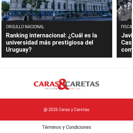
ORGULLO NACIONAL
FISCA
Ranking internacional: ¿Cuál es la
Javi
universidad más prestigiosa del
Cast
Uruguay?
com
@ 2026 Caras y Caretas
Términos y Condiciones