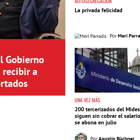
AUTOSEGREGACIÓN
La privada felicidad
Por
Meri Parr
el Gobierno
recibir a
rtados
UNA VEZ MÁS
200 tercerizados del Mides
siguen sin cobrar el salari
se abona en julio
Por
Agustín Büchner