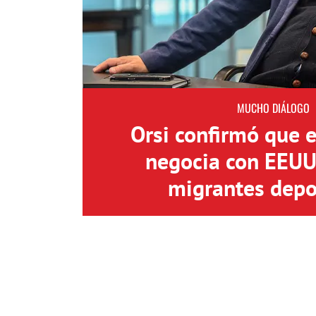
MUCHO DIÁLOGO
Orsi confirmó que 
negocia con EEUU 
migrantes depo