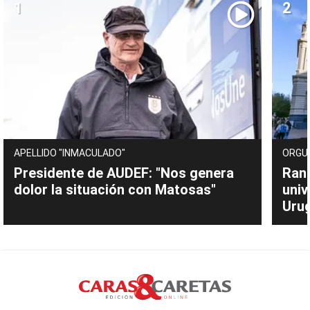
APELLIDO "INMACULADO"
ORGU
Presidente de AUDEF: "Nos genera
Rank
dolor la situación con Matosas"
univ
Uru