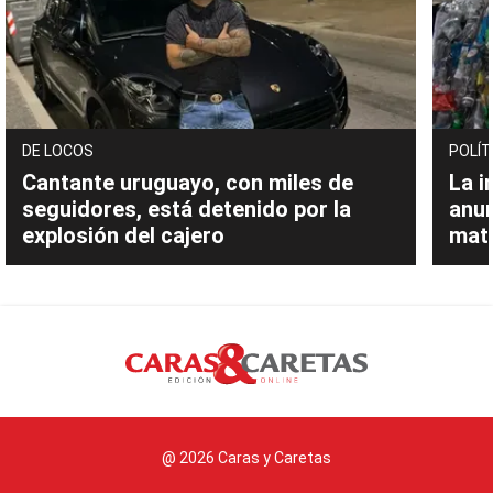
DE LOCOS
POLÍT
Cantante uruguayo, con miles de
La i
seguidores, está detenido por la
anu
explosión del cajero
mate
@ 2026 Caras y Caretas