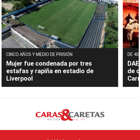
CINCO AÑOS Y MEDIO DE PRISIÓN
DE 40
Mujer fue condenada por tres
DAEC
estafas y rapiña en estadio de
de c
Liverpool
Carn