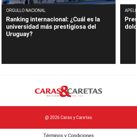
ORGULLO NACIONAL
APELL
Ranking internacional: ¿Cuál es la
Pres
universidad más prestigiosa del
dolo
Uruguay?
@ 2026 Caras y Caretas
Términos y Condiciones