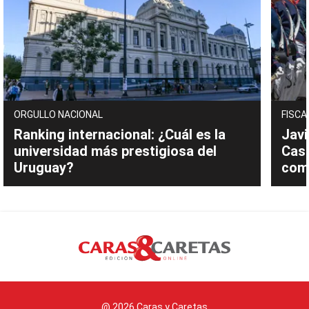
ORGULLO NACIONAL
FISCA
Ranking internacional: ¿Cuál es la
Javi
universidad más prestigiosa del
Cast
Uruguay?
com
@ 2026 Caras y Caretas