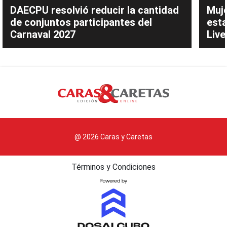
DAECPU resolvió reducir la cantidad
Muje
de conjuntos participantes del
esta
Carnaval 2027
Live
@ 2026 Caras y Caretas
Términos y Condiciones