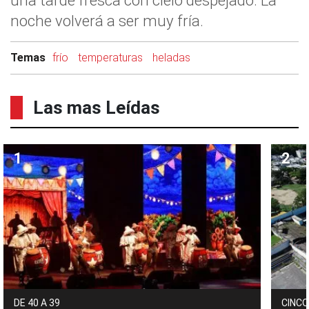
una tarde fresca con cielo despejado. La
noche volverá a ser muy fría.
Temas
frío
temperaturas
heladas
Las mas Leídas
DE 40 A 39
CINCO