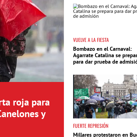
VUELVE A LA FIESTA
Bombazo en el Carnaval:
Agarrate Catalina se prepa
para dar prueba de admisi
ta roja para
Canelones y
FUERTE REPRESIÓN
Millares protestaron en B