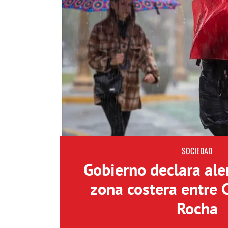
SOCIEDAD
Gobierno declara aler
zona costera entre 
Rocha