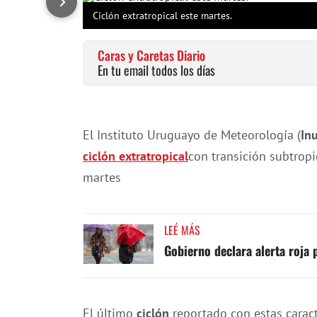
Ciclón extratropical este martes.
Caras y Caretas Diario
En tu email todos los días
El Instituto Uruguayo de Meteorología (
In
ciclón
extratropical
con transición subtropi
martes
LEÉ MÁS
Gobierno declara alerta roja
El último
ciclón
reportado con estas caract