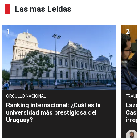
Las mas Leídas
ORGULLO NACIONAL
FRAUD
Ranking internacional: ¿Cuál es la
Lazo
universidad más prestigiosa del
Cas
Uruguay?
irre