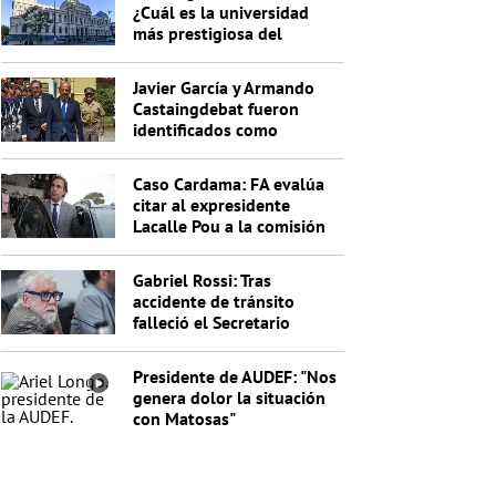
¿Cuál es la universidad
más prestigiosa del
Uruguay?
Javier García y Armando
Castaingdebat fueron
identificados como
indagados en el caso
Cardama
Caso Cardama: FA evalúa
citar al expresidente
Lacalle Pou a la comisión
investigadora
Gabriel Rossi: Tras
accidente de tránsito
falleció el Secretario
General de la Junta
Nacional de Drogas
Presidente de AUDEF: "Nos
genera dolor la situación
con Matosas"