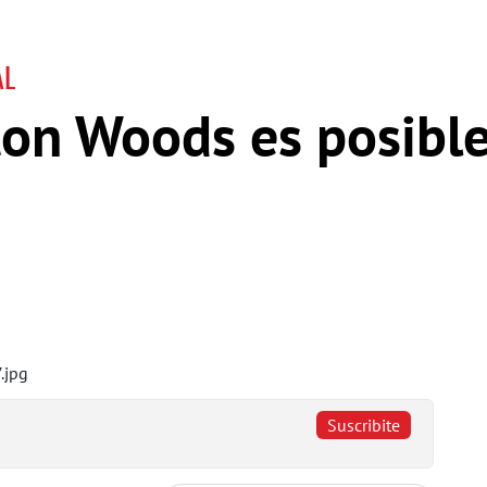
AL
ton Woods es posibl
Suscribite