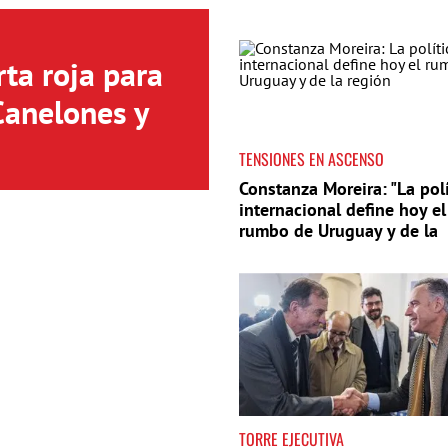
ta roja para
Canelones y
TENSIONES EN ASCENSO
Constanza Moreira: "La polí
internacional define hoy el
rumbo de Uruguay y de la
región"
TORRE EJECUTIVA