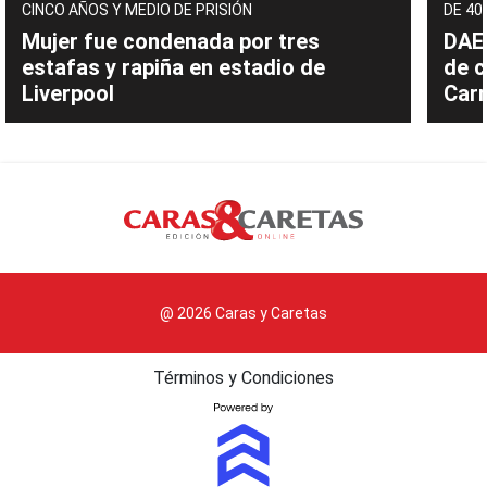
CINCO AÑOS Y MEDIO DE PRISIÓN
DE 40
Mujer fue condenada por tres
DAEC
estafas y rapiña en estadio de
de c
Liverpool
Carn
@ 2026 Caras y Caretas
Términos y Condiciones