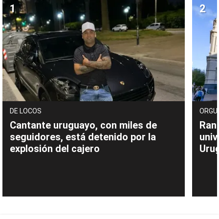
DE LOCOS
ORGU
Cantante uruguayo, con miles de
Rank
seguidores, está detenido por la
univ
explosión del cajero
Uru