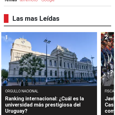
Las mas Leídas
ORGULLO NACIONAL
FISCA
Ranking internacional: ¿Cuál es la
Javi
universidad más prestigiosa del
Cast
Uruguay?
com