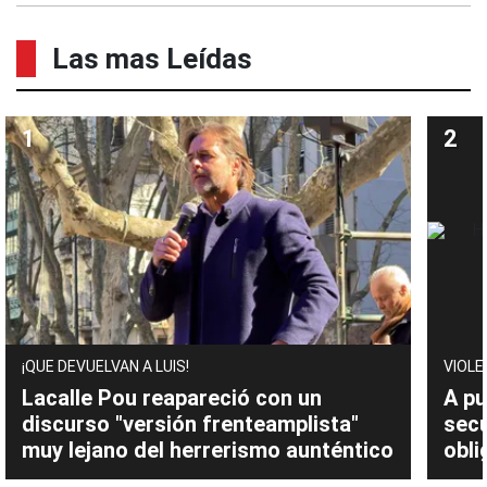
Las mas Leídas
¡QUE DEVUELVAN A LUIS!
VIOLE
Lacalle Pou reapareció con un
A pu
discurso "versión frenteamplista"
sec
muy lejano del herrerismo aunténtico
obli