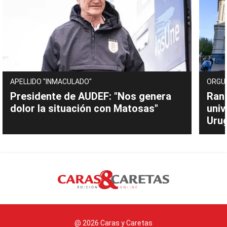
APELLIDO "INMACULADO"
ORGU
Presidente de AUDEF: "Nos genera
Rank
dolor la situación con Matosas"
univ
Uru
@ 2026 Caras y Caretas