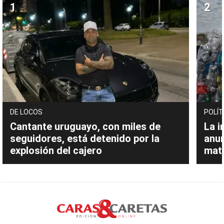
DE LOCOS
POLÍT
Cantante uruguayo, con miles de
La i
seguidores, está detenido por la
anu
explosión del cajero
mate