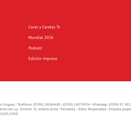
Caras y Caretas Tv
Mundial 2026
Podcast
Edición Impresa
o Uruguay - Teléfonos: (0598) 24066480 - (0598) 24070954 - Whatsapp: (0598) 92 982
inet.com.uy
- Director: Dr. Alberto Grille - Periodista – Editor Responsable - Empresa propie
o 26/05/2008