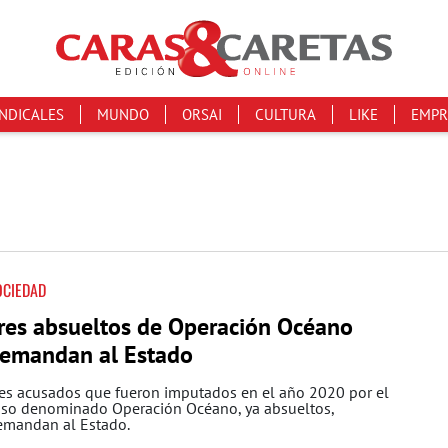
INDICALES
MUNDO
ORSAI
CULTURA
LIKE
EMPR
OCIEDAD
res absueltos de Operación Océano
emandan al Estado
res acusados que fueron imputados en el año 2020 por el
aso denominado Operación Océano, ya absueltos,
emandan al Estado.