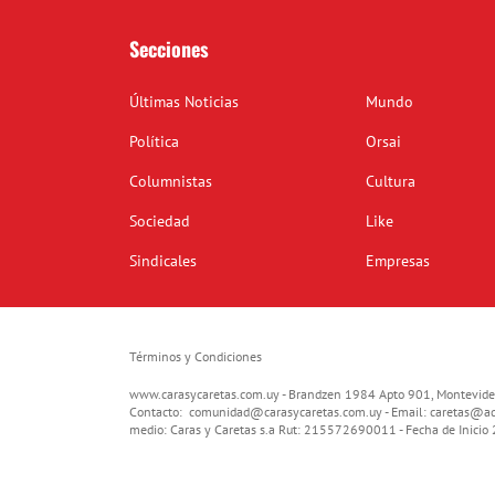
Secciones
Últimas Noticias
Mundo
Política
Orsai
Columnistas
Cultura
Sociedad
Like
Sindicales
Empresas
Términos y Condiciones
www.carasycaretas.com.uy - Brandzen 1984 Apto 901, Montevide
Contacto:
comunidad@carasycaretas.com.uy
- Email:
caretas@ad
medio: Caras y Caretas s.a Rut: 215572690011 - Fecha de Inici