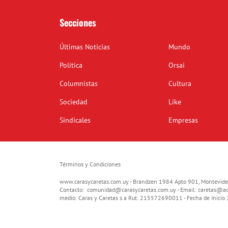
Secciones
Últimas Noticias
Mundo
Política
Orsai
Columnistas
Cultura
Sociedad
Like
Sindicales
Empresas
Términos y Condiciones
www.carasycaretas.com.uy - Brandzen 1984 Apto 901, Montevide
Contacto:
comunidad@carasycaretas.com.uy
- Email:
caretas@ad
medio: Caras y Caretas s.a Rut: 215572690011 - Fecha de Inici