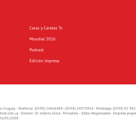
Caras y Caretas Tv
Mundial 2026
Podcast
Edición Impresa
o Uruguay - Teléfonos: (0598) 24066480 - (0598) 24070954 - Whatsapp: (0598) 92 982
inet.com.uy
- Director: Dr. Alberto Grille - Periodista – Editor Responsable - Empresa propie
o 26/05/2008