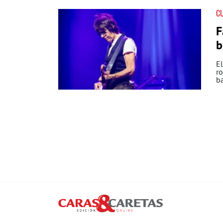
C
F
b
El
ro
ba