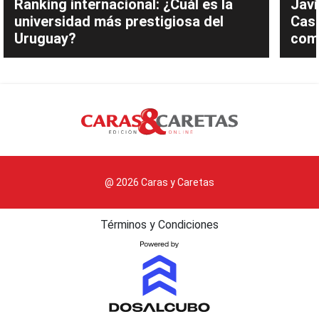
Ranking internacional: ¿Cuál es la
Javi
universidad más prestigiosa del
Cast
Uruguay?
com
@ 2026 Caras y Caretas
Términos y Condiciones