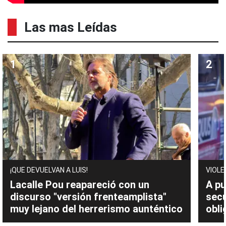
Las mas Leídas
¡QUE DEVUELVAN A LUIS!
VIOLE
Lacalle Pou reapareció con un
A pu
discurso "versión frenteamplista"
sec
muy lejano del herrerismo aunténtico
obli