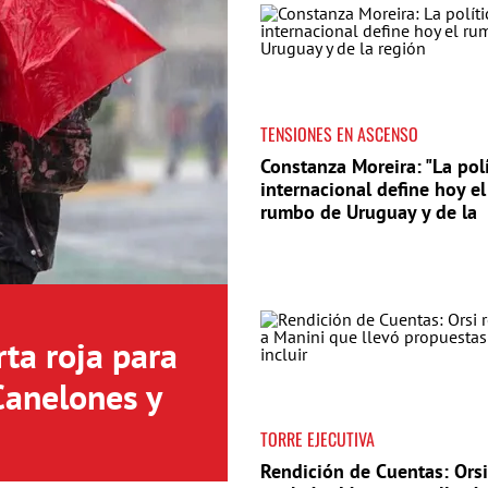
TENSIONES EN ASCENSO
Constanza Moreira: "La polí
internacional define hoy el
rumbo de Uruguay y de la
región"
ta roja para
Canelones y
TORRE EJECUTIVA
Rendición de Cuentas: Orsi