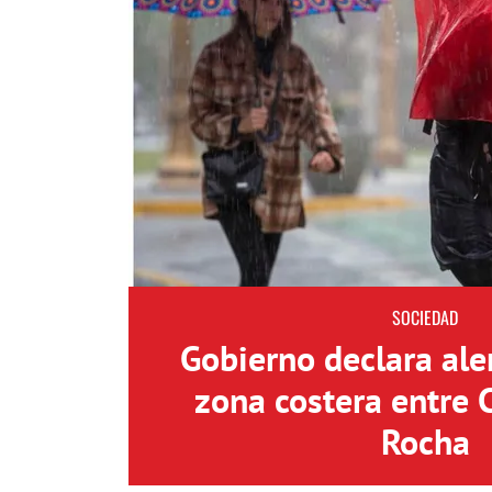
SOCIEDAD
Gobierno declara aler
zona costera entre 
Rocha