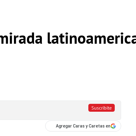
irada latinoamerica
Suscribite
Agregar Caras y Caretas en