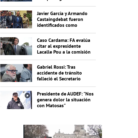
Uruguay?
Javier García y Armando
Castaingdebat fueron
identificados como
indagados en el caso
Cardama
Caso Cardama: FA evalúa
citar al expresidente
Lacalle Pou a la comisión
investigadora
Gabriel Rossi: Tras
accidente de tránsito
falleció el Secretario
General de la Junta
Nacional de Drogas
Presidente de AUDEF: "Nos
genera dolor la situación
con Matosas"