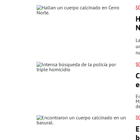
S
H
N
La
un
na
S
C
e
En
Mo
d
S
E
b