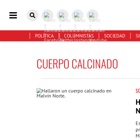
POLÍTICA
COLUMNISTAS
SOCIEDAD
S
CUERPO CALCINADO
S
H
N
Es
pr
Ma