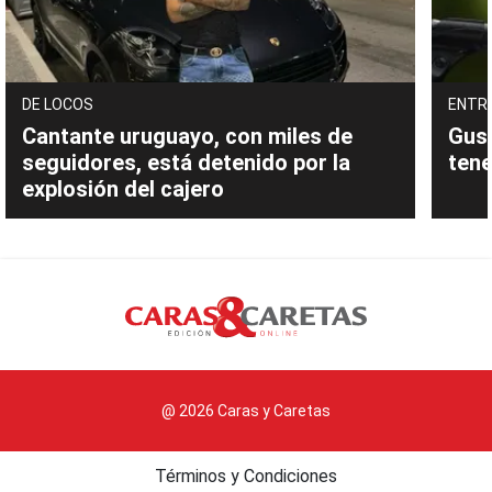
DE LOCOS
ENTR
Cantante uruguayo, con miles de
Gust
seguidores, está detenido por la
tene
explosión del cajero
@ 2026 Caras y Caretas
Términos y Condiciones