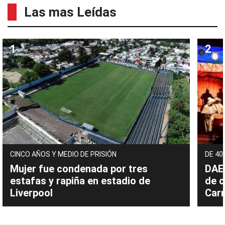
Las mas Leídas
CINCO AÑOS Y MEDIO DE PRISIÓN
DE 40
Mujer fue condenada por tres
DAEC
estafas y rapiña en estadio de
de c
Liverpool
Carn