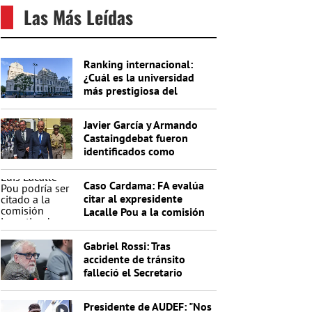
Las Más Leídas
Ranking internacional:
¿Cuál es la universidad
más prestigiosa del
Uruguay?
Javier García y Armando
Castaingdebat fueron
identificados como
indagados en el caso
Cardama
Caso Cardama: FA evalúa
citar al expresidente
Lacalle Pou a la comisión
investigadora
Gabriel Rossi: Tras
accidente de tránsito
falleció el Secretario
General de la Junta
Nacional de Drogas
Presidente de AUDEF: "Nos