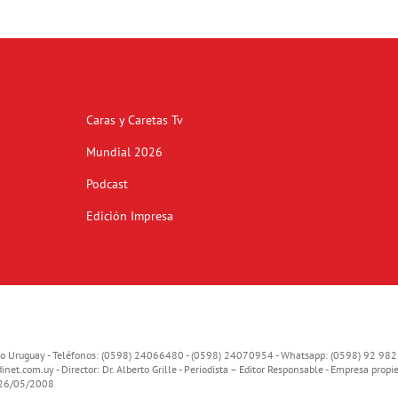
Caras y Caretas Tv
Mundial 2026
Podcast
Edición Impresa
o Uruguay - Teléfonos: (0598) 24066480 - (0598) 24070954 - Whatsapp: (0598) 92 982
inet.com.uy
- Director: Dr. Alberto Grille - Periodista – Editor Responsable - Empresa propie
o 26/05/2008