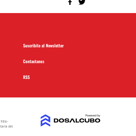
Suscribite al Newsletter
Contactanos
RSS
 986-
taria del