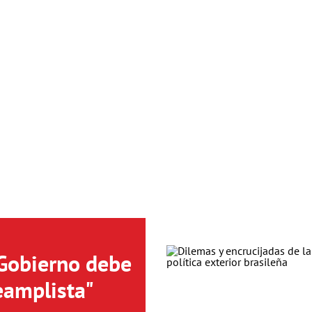
 Gobierno debe
eamplista"