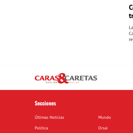
C
t
La
Ca
re
Secciones
Últimas Noticias
Mundo
Política
Orsai