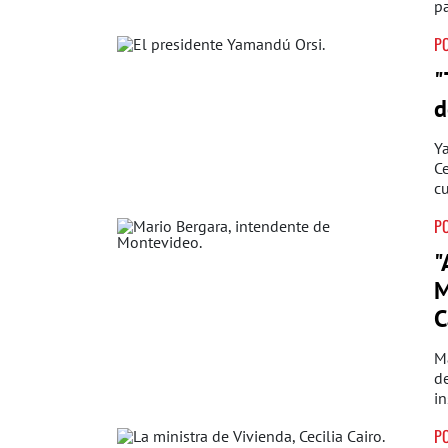
pa
PO
"
d
Ya
Ce
cu
PO
"
M
C
Ma
d
in
PO