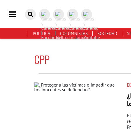
POLÍTICA
COLUMNISTAS
SOCIEDAD
S
CPP
C
¿
l
El
re
Pr