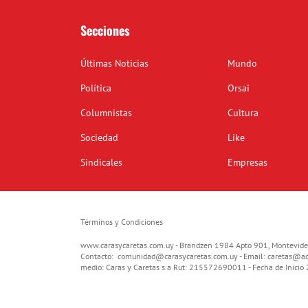
Secciones
Últimas Noticias
Mundo
Política
Orsai
Columnistas
Cultura
Sociedad
Like
Sindicales
Empresas
Términos y Condiciones
www.carasycaretas.com.uy - Brandzen 1984 Apto 901, Montevide
Contacto:
comunidad@carasycaretas.com.uy
- Email:
caretas@ad
medio: Caras y Caretas s.a Rut: 215572690011 - Fecha de Inici