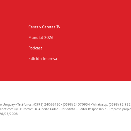
Caras y Caretas Tv
Mundial 2026
Podcast
Edición Impresa
o Uruguay - Teléfonos: (0598) 24066480 - (0598) 24070954 - Whatsapp: (0598) 92 982
inet.com.uy
- Director: Dr. Alberto Grille - Periodista – Editor Responsable - Empresa propie
o 26/05/2008