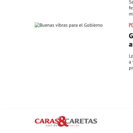
Se
fe
ma
PO
G
a
Lo
a 
p