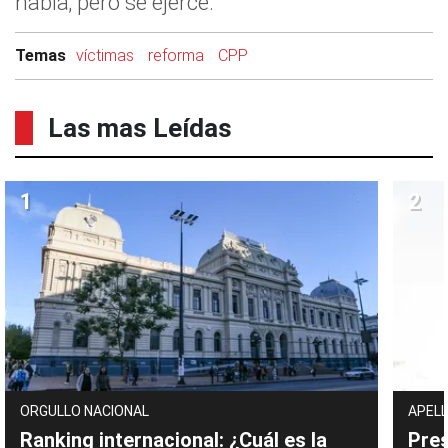
habla; pero se ejerce.
Temas
víctimas
reforma
CPP
Las mas Leídas
ORGULLO NACIONAL
APELL
Ranking internacional: ¿Cuál es la
Pres