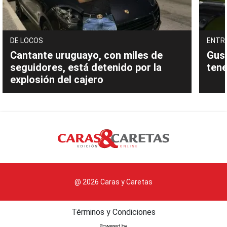
DE LOCOS
ENTR
Cantante uruguayo, con miles de
Gust
seguidores, está detenido por la
tene
explosión del cajero
@ 2026 Caras y Caretas
Términos y Condiciones