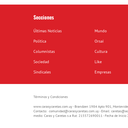
Secciones
Últimas Noticias
Mundo
Política
Orsai
Columnistas
Cultura
Sociedad
Like
Sindicales
Empresas
Términos y Condiciones
www.carasycaretas.com.uy - Brandzen 1984 Apto 901, Montevide
Contacto:
comunidad@carasycaretas.com.uy
- Email:
caretas@ad
medio: Caras y Caretas s.a Rut: 215572690011 - Fecha de Inici