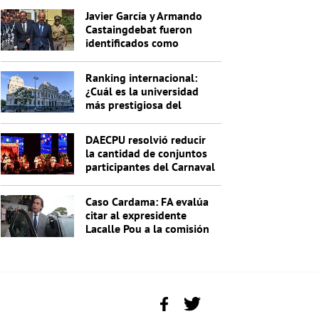
Javier García y Armando
Castaingdebat fueron
identificados como
indagados en el caso
Cardama
Ranking internacional:
¿Cuál es la universidad
más prestigiosa del
Uruguay?
DAECPU resolvió reducir
la cantidad de conjuntos
participantes del Carnaval
2027
Caso Cardama: FA evalúa
citar al expresidente
Lacalle Pou a la comisión
investigadora