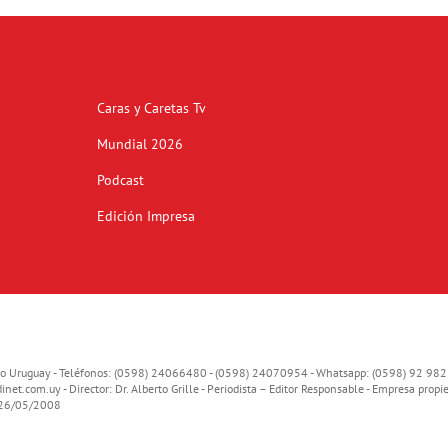
Caras y Caretas Tv
Mundial 2026
Podcast
Edición Impresa
o Uruguay - Teléfonos: (0598) 24066480 - (0598) 24070954 - Whatsapp: (0598) 92 982
inet.com.uy
- Director: Dr. Alberto Grille - Periodista – Editor Responsable - Empresa propie
o 26/05/2008