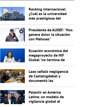
Ranking internacional:
¿Cuál es la universidad
más prestigiosa del
Uruguay?
Presidente de AUDEF: "Nos
genera dolor la situación
con Matosas"
Ecuación económica del
megaproyecto de HIF
Global "no termina de
cerrar"
Lazo señaló negligencia
de Castaingdebat y
documentó las
irregularidades del
segundo pago
Palantir en América
Latina: un modelo de
vigilancia global al
servicio de Trump