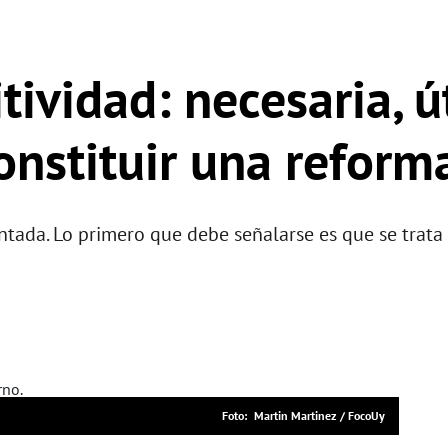
ividad: necesaria, úti
onstituir una reform
tada. Lo primero que debe señalarse es que se trata 
Martin Martinez / FocoUy