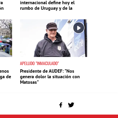
ra
internacional define hoy el
ón
rumbo de Uruguay y de la
región"
APELLIDO "INMACULADO"
uenos
Presidente de AUDEF: "Nos
ega de
genera dolor la situación con
Matosas"