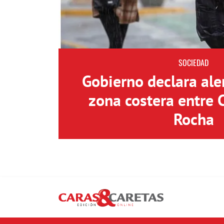
SOCIEDAD
Gobierno declara aler
zona costera entre 
Rocha