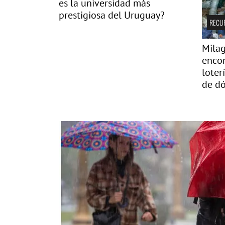
es la universidad más
prestigiosa del Uruguay?
RECU
Milag
encon
loter
de dó