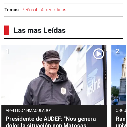
Temas
Peñarol
Alfredo Arias
Las mas Leídas
APELLIDO "INMACULADO"
ORGU
Presidente de AUDEF: "Nos genera
Rank
dolor la situación con Matosas"
univ