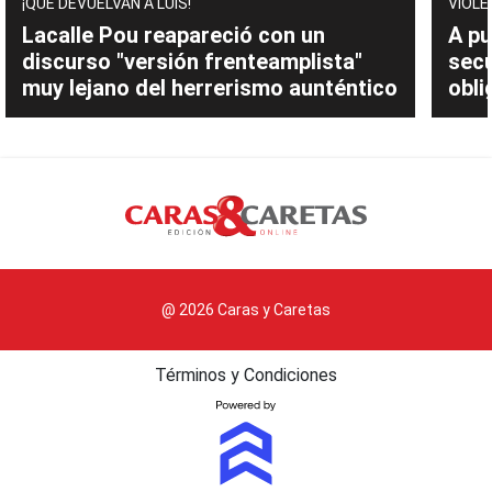
¡QUE DEVUELVAN A LUIS!
VIOLE
Lacalle Pou reapareció con un
A pu
discurso "versión frenteamplista"
sec
muy lejano del herrerismo aunténtico
obli
@ 2026 Caras y Caretas
Términos y Condiciones