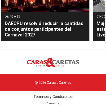
DE 40 A 39
CINCO
DAECPU resolvió reducir la cantidad
Muje
de conjuntos participantes del
esta
Carnaval 2027
Live
@ 2026 Caras y Caretas
Términos y Condiciones