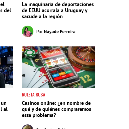
el
La maquinaria de deportaciones
s del
de EEUU acorrala a Uruguay y
sacude a la región
Por
Náyade Ferreira
RULETA RUSA
 un
Casinos online: ¿en nombre de
l al
qué y de quiénes compraremos
este problema?