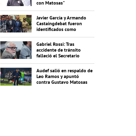
con Matosas"
Javier García y Armando
Castaingdebat fueron
identificados como
indagados en el caso
Cardama
Gabriel Rossi: Tras
accidente de tránsito
falleció el Secretario
General de la Junta
Nacional de Drogas
Audef salió en respaldo de
Leo Ramos y apuntó
contra Gustavo Matosas