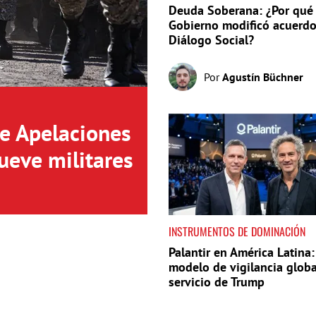
Deuda Soberana: ¿Por qué 
Gobierno modificó acuerdo
Diálogo Social?
Por
Agustín Büchner
de Apelaciones
ueve militares
INSTRUMENTOS DE DOMINACIÓN
Palantir en América Latina:
modelo de vigilancia globa
servicio de Trump