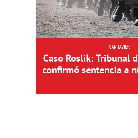
SAN JAVIER
Caso Roslik: Tribunal 
confirmó sentencia a n