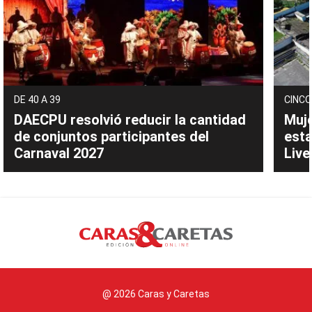
DE 40 A 39
CINCO
DAECPU resolvió reducir la cantidad
Muje
de conjuntos participantes del
esta
Carnaval 2027
Live
@ 2026 Caras y Caretas