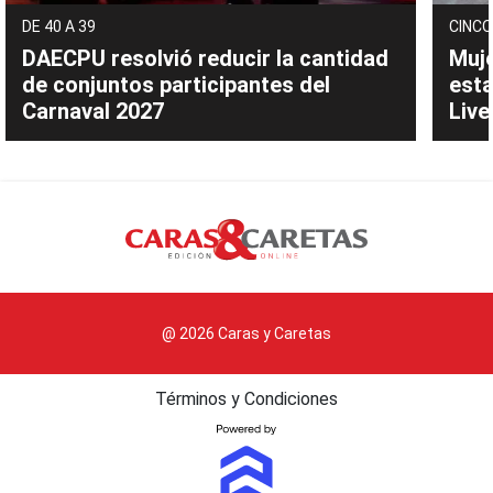
DE 40 A 39
CINCO
DAECPU resolvió reducir la cantidad
Muje
de conjuntos participantes del
esta
Carnaval 2027
Live
@ 2026 Caras y Caretas
Términos y Condiciones