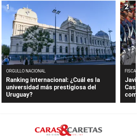
ORGULLO NACIONAL
FISCA
Ranking internacional: ¿Cuál es la
Javi
universidad más prestigiosa del
Cast
Uruguay?
com