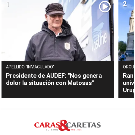
APELLIDO "INMACULADO"
ORGU
Presidente de AUDEF: "Nos genera
Rank
dolor la situación con Matosas"
univ
Uru