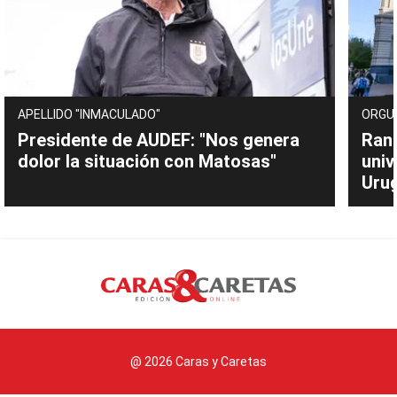
APELLIDO "INMACULADO"
ORGU
Presidente de AUDEF: "Nos genera
Rank
dolor la situación con Matosas"
univ
Uru
@ 2026 Caras y Caretas