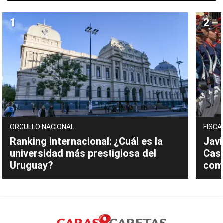
ORGULLO NACIONAL
FISCA
Ranking internacional: ¿Cuál es la
Javi
universidad más prestigiosa del
Cast
Uruguay?
com