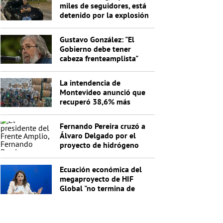
miles de seguidores, está
detenido por la explosión
del cajero
Gustavo González: "El
Gobierno debe tener
cabeza frenteamplista"
La intendencia de
Montevideo anunció que
recuperó 38,6% más
materiales reciclables en
un año
Fernando Pereira cruzó a
Álvaro Delgado por el
proyecto de hidrógeno
verde: "No entiende nada"
Ecuación económica del
megaproyecto de HIF
Global "no termina de
cerrar"