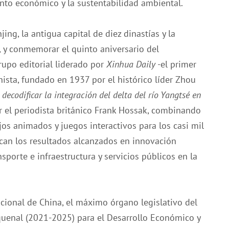
ento económico y la sustentabilidad ambiental.
jing, la antigua capital de diez dinastías y la
, y conmemorar el quinto aniversario del
rupo editorial liderado por
X
inhua
D
aily
-el primer
ista, fundado en 1937 por el histórico líder Zhou
, decodificar la integración del delta del río Yangt
sé
en
r el periodista británico Frank Hossak, combinando
jos animados y juegos interactivos para los casi mil
ican los resultados alcanzados en innovación
sporte e infraestructura y servicios públicos en la
ional de China, el máximo órgano legislativo del
nquenal (2021-2025) para el Desarrollo Económico y