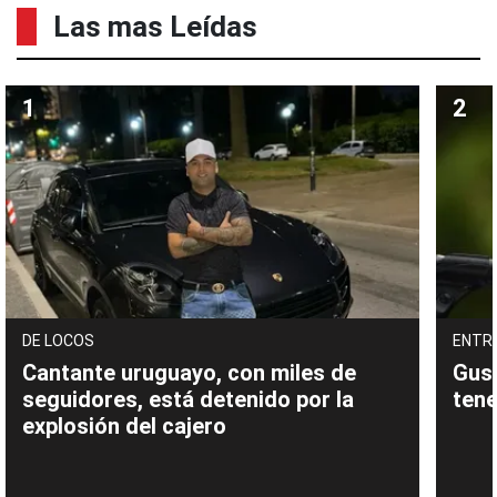
Las mas Leídas
DE LOCOS
ENTR
Cantante uruguayo, con miles de
Gust
seguidores, está detenido por la
tene
explosión del cajero