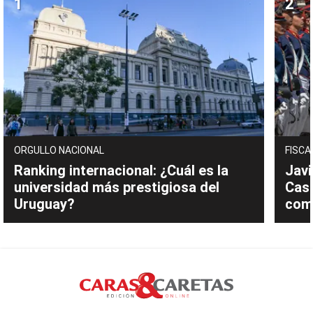
ORGULLO NACIONAL
FISCA
Ranking internacional: ¿Cuál es la
Javi
universidad más prestigiosa del
Cast
Uruguay?
com